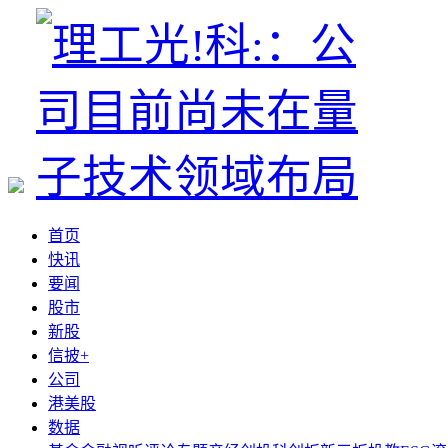
首页
快讯
要闻
股市
新股
信披+
公司
港美股
数据