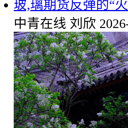
玻,璃期货反弹的“
中青在线
刘欣
2026