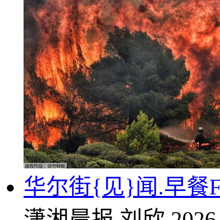
华尔街{见}闻.早餐FM-
潇湘晨报
刘欣
2026