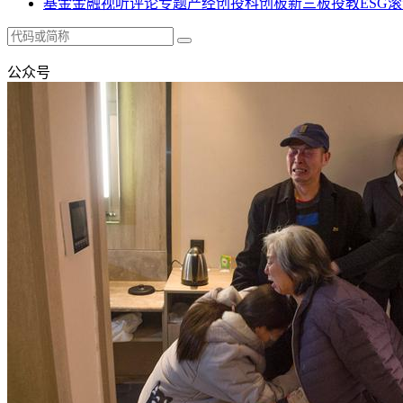
基金
金融
视听
评论
专题
产经
创投
科创板
新三板
投教
ESG
滚
公众号