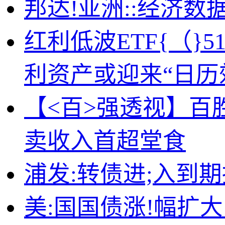
邦达!亚洲::经济
红利低波ETF{（}
利资产或迎来“日历
【<百>强透视】百
卖收入首超堂食
浦发:转债进;入到
美:国国债涨!幅扩